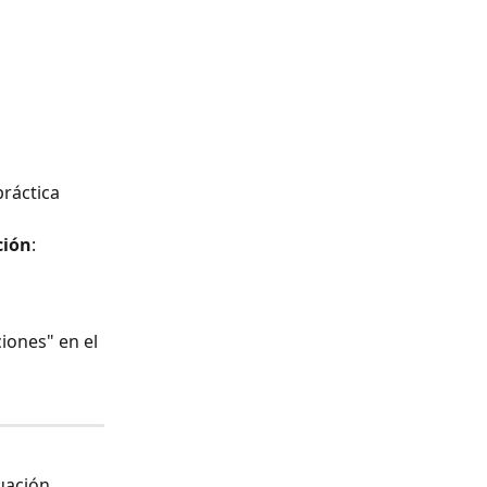
ráctica 
ción
:
iones" en el 
uación.