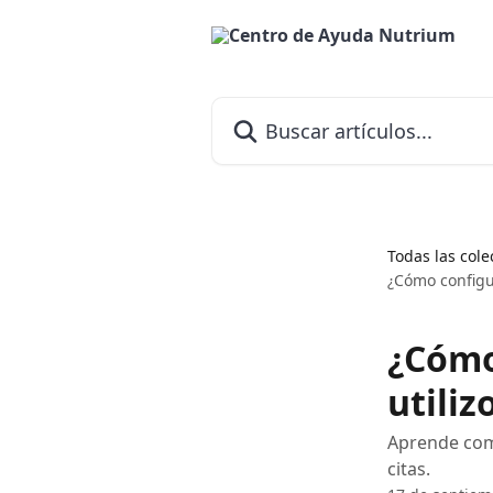
Ir al contenido principal
Buscar artículos...
Todas las cole
¿Cómo configur
¿Cómo
utiliz
Aprende como
citas.