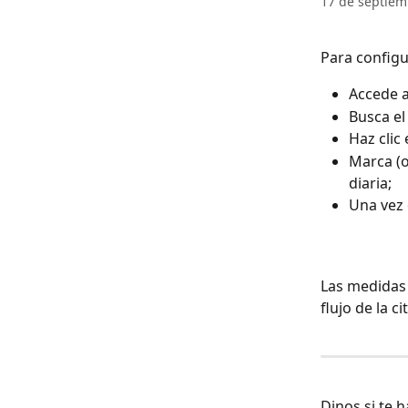
17 de septiem
Para configur
Accede a
Busca e
Haz clic 
Marca (o
diaria;
Una vez 
Las medidas 
flujo de la ci
Dinos si te 