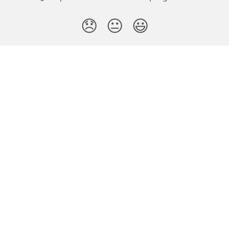
😞
😐
😃