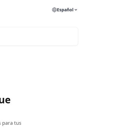
Español
que
 para tus