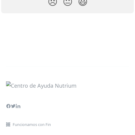
😞
😐
😃
Funcionamos con Fin