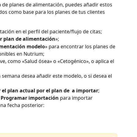
ión de planes de alimentación, puedes añadir estos 
dos como base para los planes de tus clientes 
ación en el perfil del paciente/flujo de citas;
r plan de alimentación
»;
imentación modelo
» para encontrar los planes de 
onibles en Nutrium;
ave, como «Salud ósea» o «Cetogénico», o aplica el 
a semana desea añadir este modelo, o si desea el 
r el plan actual por el plan de  a importar
;
 
Programar importación
 para importar 
a fecha posterior:​