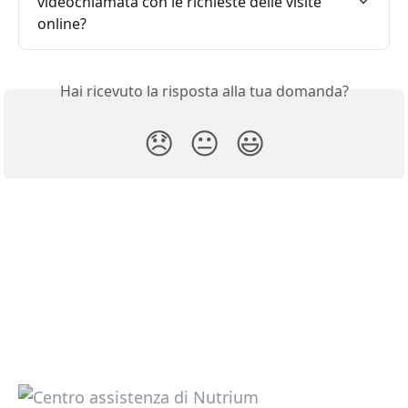
videochiamata con le richieste delle visite 
online?
Hai ricevuto la risposta alla tua domanda?
😞
😐
😃