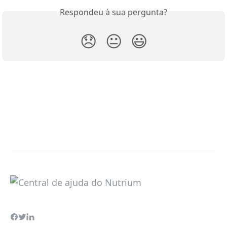
Respondeu à sua pergunta?
😞
😐
😃