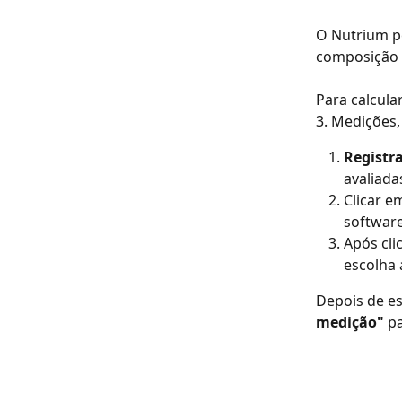
O Nutrium pe
composição c
Para calcula
3. Medições,
Registr
avaliada
Clicar e
software
Após cli
escolha 
Depois de es
medição" 
pa