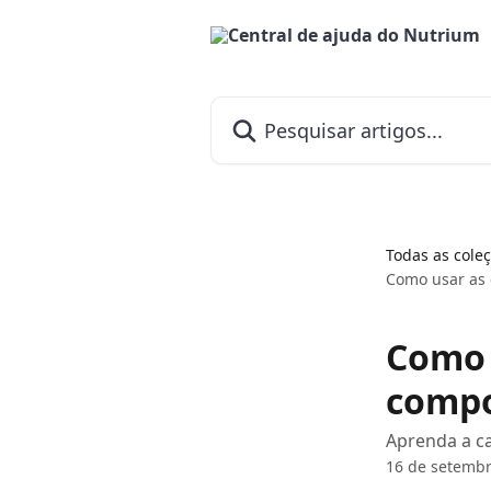
Passar para o conteúdo principal
Pesquisar artigos...
Todas as cole
Como usar as 
Como 
compo
Aprenda a ca
16 de setembr