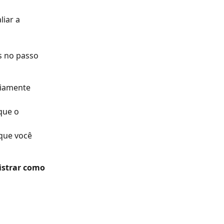
iar a 
s no passo 
viamente 
que o 
que você 
istrar como 