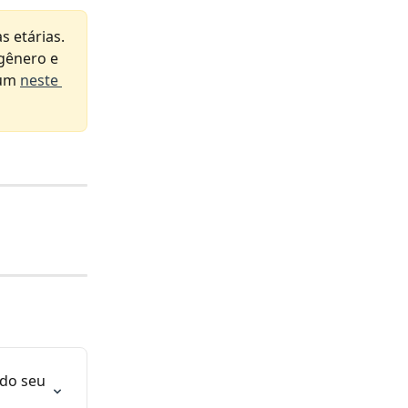
 etárias. 
gênero e 
um 
neste 
do seu 